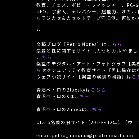
教育、チェス、ボビー・フィッシャー、PC-6001
UFO、宇宙人、テレパシー、超能力、オカル
なラジカセ＆カセットテープ守旧派。何故か
**
文藝ブログ［Petro Notes］は
こちら
恋愛と性に関するサイト［カゼヒカル やま
こちら
架空のデジタル・アート・フォトグラフ［美
ら
セクシュアリティ教育サイト［男に異存は
ウェブ小説サイト［架空の演劇の物語］は
こ
青沼ペトロのBlueskyは
こちら
青沼ペトロのXは
こちら
青沼ペトロのVimeoは
こちら
Utaro名義の旧サイト（2010～12年）［ウェ
email:petro_aonuma@protonmail.com