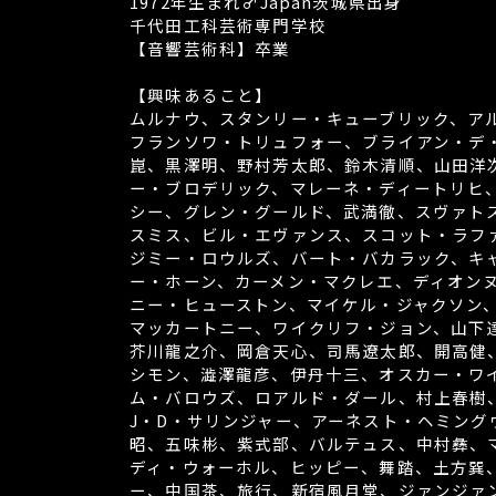
1972年生まれ♂Japan茨城県出身
千代田工科芸術専門学校
【音響芸術科】卒業
【興味あること】
ムルナウ、スタンリー・キューブリック、ア
フランソワ・トリュフォー、ブライアン・デ
崑、黒澤明、野村芳太郎、鈴木清順、山田洋
ー・ブロデリック、マレーネ・ディートリヒ、
シー、グレン・グールド、武満徹、スヴァト
スミス、ビル・エヴァンス、スコット・ラフ
ジミー・ロウルズ、バート・バカラック、キ
ー・ホーン、カーメン・マクレエ、ディオン
ニー・ヒューストン、マイケル・ジャクソン
マッカートニー、ワイクリフ・ジョン、山下
芥川龍之介、岡倉天心、司馬遼太郎、開高健
シモン、澁澤龍彦、伊丹十三、オスカー・ワ
ム・バロウズ、ロアルド・ダール、村上春樹
J・D・サリンジャー、アーネスト・ヘミング
昭、五味彬、紫式部、バルテュス、中村彝、
ディ・ウォーホル、ヒッピー、舞踏、土方巽、Sa
ー、中国茶、旅行、新宿風月堂、ジァンジァ