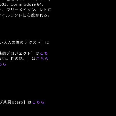
、Commodore 64、
ト、フリーメイソン、レトロ
アイルランドに心惹かれる。
しい大人の性のテクスト］は
裸態プロジェクト］は
こち
ない。性の話。］は
こちら
ちら
ブ茶房Utaro］は
こちら