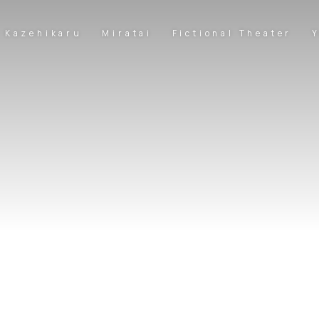
Kazehikaru
Miratai
Fictional Theater