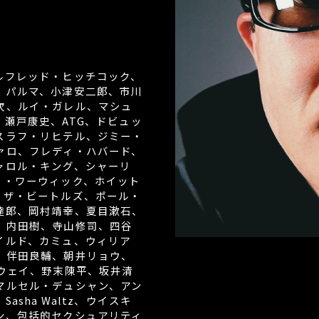
ルフレッド・ヒッチコック、
・パルマ、小津安二郎、市川
次、ルイ・ガレル、マシュ
瀬戸康史、ATG、ドビュッ
スラフ・リヒテル、ジミー・
ァロ、フレディ・ハバード、
ャロル・キング、シャーリ
ヌ・ワーウィック、ホイット
、ザ・ビートルズ、ポール・
達郎、岡村靖幸、夏目漱石、
、内田樹、寺山修司、四谷
イルド、カミュ、ウィリア
、伴田良輔、朝井リョウ、
ウェイ、野末陳平、坂井清
マルセル・デュシャン、アン
sha Waltz、ウイスキ
ン、包括的セクシュアリティ